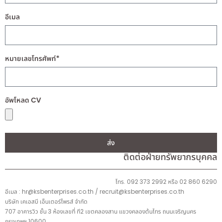
อีเมล
หมายเลขโทรศัพท์*
อัพโหลด CV
ส่ง
ติดต่อฝ่ายทรัพยากรบุคคล
โทร. 092 373 2992 หรือ 02 860 6290
อีเมล : hr@ksbenterprises.co.th / recruit@ksbenterprises.co.th
บริษัท เคเอสบี เอ็นเตอร์ไพรส์ จำกัด
707 อาคารวิว ชั้น 3 ห้องเลขที่ ที2 เขตคลองสาน แขวงคลองต้นไทร ถนนเจริญนคร
กรุงเทพฯ 10600